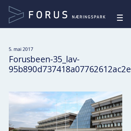
5. mai 2017
Forusbeen-35_lav-
95b890d737418a07762612ac2