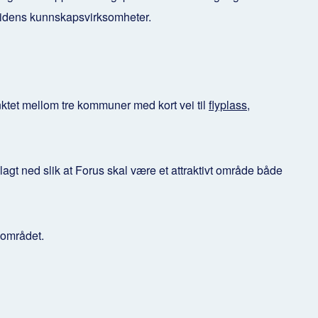
tidens kunnskapsvirksomheter.
ktet mellom tre kommuner med kort vei til
flyplass
,
agt ned slik at Forus skal være et attraktivt område både
i området.