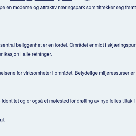
e en moderne og attraktiv næringspark som tiltrekker seg frem
entral beliggenhet er en fordel. Området er midt i skjæringspun
ikasjon i alle retninger.
lsene for virksomheter i området. Betydelige miljøressurser er l
entitet og er også et møtested for drøfting av nye felles tiltak 
gi
.