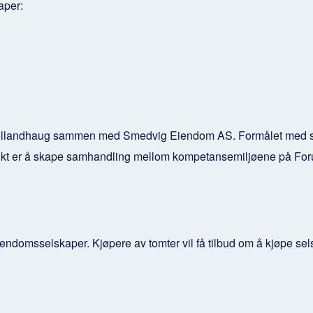
aper:
llandhaug sammen med Smedvig Eiendom AS. Formålet med selskap
 sikt er å skape samhandling mellom kompetansemiljøene på For
iendomsselskaper. Kjøpere av tomter vil få tilbud om å kjøpe s