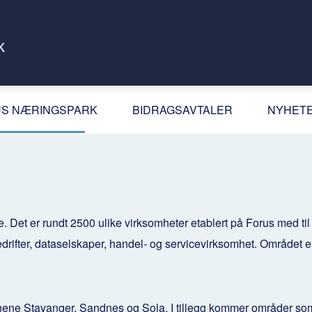
S NÆRINGSPARK
BIDRAGSAVTALER
NYHET
Det er rundt 2500 ulike virksomheter etablert på Forus med ti
drifter, dataselskaper, handel- og servicevirksomhet. Området e
unene
Stavanger
,
Sandnes
og
Sola
. I tillegg kommer områder so