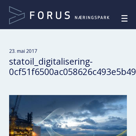
23. mai 2017
statoil_digitalisering-
0cf51f6500ac058626c493e5b4