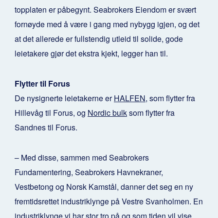
topplaten er påbegynt. Seabrokers Eiendom er svært
fornøyde med å være i gang med nybygg igjen, og det
at det allerede er fullstendig utleid til solide, gode
leietakere gjør det ekstra kjekt, legger han til.
Flytter til Forus
De nysignerte leietakerne er
HALFEN
, som flytter fra
Hillevåg til Forus, og
Nordic bulk
som flytter fra
Sandnes til Forus.
– Med disse, sammen med Seabrokers
Fundamentering, Seabrokers Havnekraner,
Vestbetong og Norsk Kamstål, danner det seg en ny
fremtidsrettet industriklynge på Vestre Svanholmen. En
industriklynge vi har stor tro på og som tiden vil vise