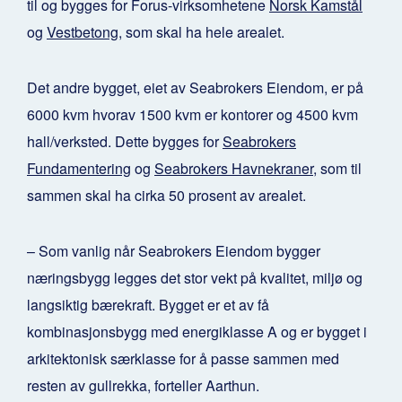
til og bygges for Forus-virksomhetene
Norsk Kamstål
og
Vestbetong
, som skal ha hele arealet.
Det andre bygget, eiet av Seabrokers Eiendom, er på
6000 kvm hvorav 1500 kvm er kontorer og 4500 kvm
hall/verksted. Dette bygges for
Seabrokers
Fundamentering
og
Seabrokers Havnekraner
, som til
sammen skal ha cirka 50 prosent av arealet.
– Som vanlig når Seabrokers Eiendom bygger
næringsbygg legges det stor vekt på kvalitet, miljø og
langsiktig bærekraft. Bygget er et av få
kombinasjonsbygg med energiklasse A og er bygget i
arkitektonisk særklasse for å passe sammen med
resten av gullrekka, forteller Aarthun.