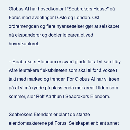
Globus AI har hovedkontor i “Seabrokers House” på
Forus med avdelinger i Oslo og London. Økt
ordremengden og flere nyansettelser gjør at selskapet
nå ekspanderer og dobler leiearealet ved
hovedkontoret.
– Seabrokers Eiendom er svært glade for at vi kan tilby
våre leietakere fleksibiliteten som skal til for å vokse i
takt med marked og trender. For Globus AI har vi troen
på at vi må rydde på plass enda mer areal i tiden som
kommer, sier Rolf Aarthun i Seabrokers Eiendom.
Seabrokers Eiendom er blant de største
eiendomsaktørene på Forus. Selskapet er blant annet