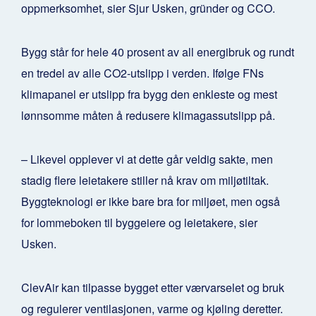
oppmerksomhet, sier Sjur Usken, gründer og CCO.
Bygg står for hele 40 prosent av all energibruk og rundt
en tredel av alle CO2-utslipp i verden. Ifølge FNs
klimapanel er utslipp fra bygg den enkleste og mest
lønnsomme måten å redusere klimagassutslipp på.
– Likevel opplever vi at dette går veldig sakte, men
stadig flere leietakere stiller nå krav om miljøtiltak.
Byggteknologi er ikke bare bra for miljøet, men også
for lommeboken til byggeiere og leietakere, sier
Usken.
ClevAir kan tilpasse bygget etter værvarselet og bruk
og regulerer ventilasjonen, varme og kjøling deretter.