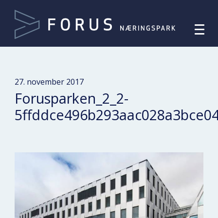
27. november 2017
Forusparken_2_2-
5ffddce496b293aac028a3bce0