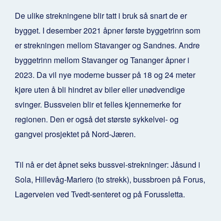
De ulike strekningene blir tatt i bruk så snart de er
bygget. I desember 2021 åpner første byggetrinn som
er strekningen mellom Stavanger og Sandnes. Andre
byggetrinn mellom Stavanger og Tananger åpner i
2023. Da vil nye moderne busser på 18 og 24 meter
kjøre uten å bli hindret av biler eller unødvendige
svinger. Bussveien blir et felles kjennemerke for
regionen. Den er også det største sykkelvei- og
gangvei prosjektet på Nord-Jæren.
Til nå er det åpnet seks bussvei-strekninger: Jåsund i
Sola, Hillevåg-Mariero (to strekk), bussbroen på Forus,
Lagerveien ved Tvedt-senteret og på Forussletta.