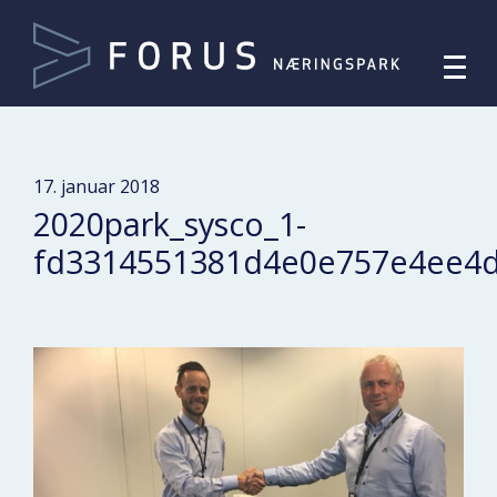
17. januar 2018
2020park_sysco_1-
fd3314551381d4e0e757e4ee4